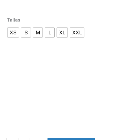
Tallas
XS
S
M
L
XL
XXL