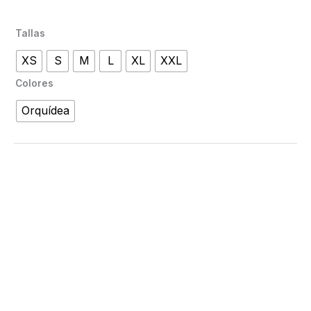
Tallas
XS
S
M
L
XL
XXL
Colores
Orquídea