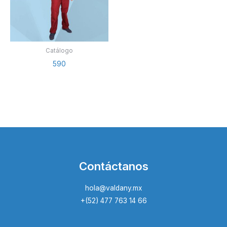
Catálogo
590
Contáctanos
hola@valdany.mx
+(52) 477 763 14 66