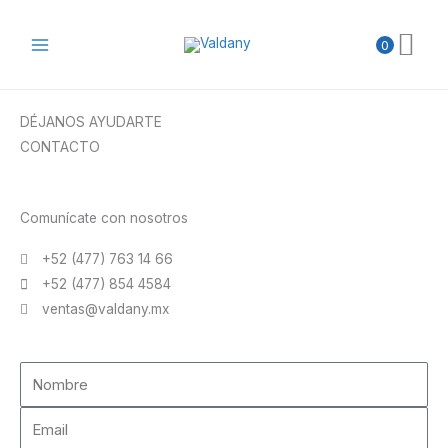
Ir
al
0
contenido
DÉJANOS AYUDARTE
CONTACTO
Comunícate con nosotros
+52 (477) 763 14 66
+52 (477) 854 4584
ventas@valdany.mx
Nombre
Email