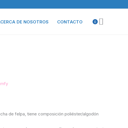
CERCA DE NOSOTROS
CONTACTO
0
omfy
cha de felpa, tiene composición poliéster/algodón