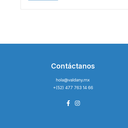
Contáctanos
hola@valdany.mx
+(52) 477 763 14 66