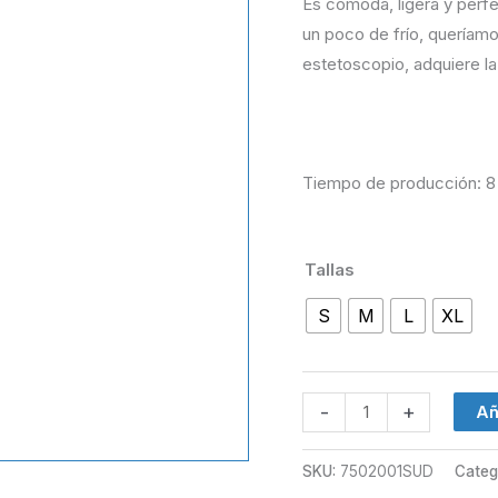
Es cómoda, ligera y perfe
un poco de frío, queríam
estetoscopio, adquiere la
Tiempo de producción: 8
Tallas
S
M
L
XL
-
+
Añ
SKU:
7502001SUD
Categ