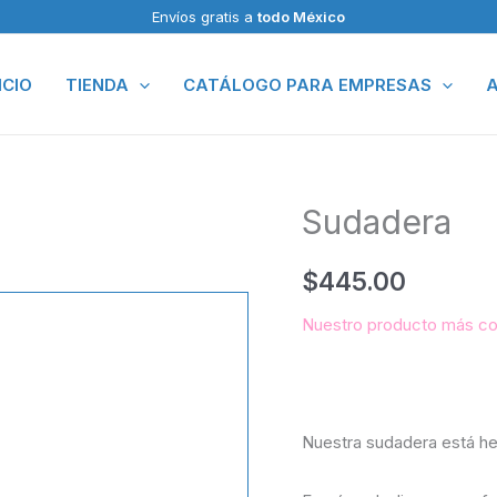
Envíos gratis a
todo México
ICIO
TIENDA
CATÁLOGO PARA EMPRESAS
A
Sudadera
Sudadera
cantidad
$
445.00
Nuestro producto más c
Nuestra sudadera está he