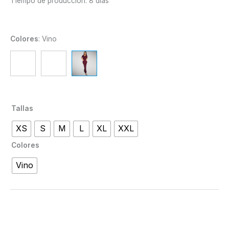
Tiempo de producción: 8 días
Colores
:
Vino
Tallas
XS
S
M
L
XL
XXL
Colores
Vino